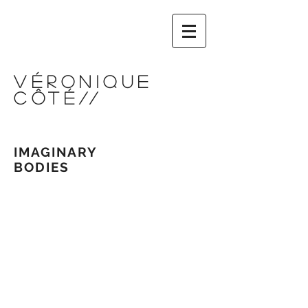
VÉRONIQUE
CÔTÉ
//
IMAGINARY
BODIES